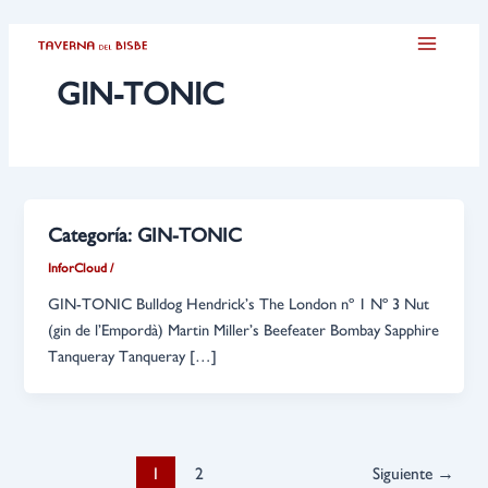
Ir
Paginación
Main
al
de
Menu
contenido
entradas
GIN-TONIC
Categoría:
GIN-TONIC
InforCloud
/
GIN-TONIC Bulldog Hendrick’s The London nº 1 Nº 3 Nut
(gin de l’Empordà) Martin Miller’s Beefeater Bombay Sapphire
Tanqueray Tanqueray […]
1
2
Siguiente
→