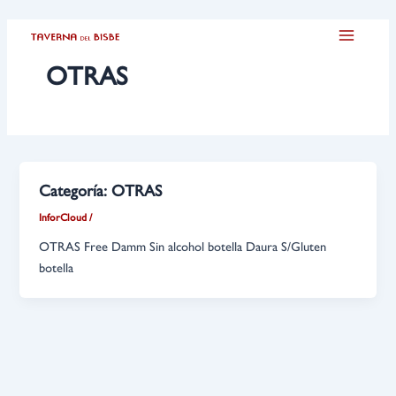
Ir
Main
al
Menu
contenido
OTRAS
Categoría:
OTRAS
InforCloud
/
OTRAS Free Damm Sin alcohol botella Daura S/Gluten
botella