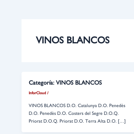
Ir
Paginación
al
de
contenido
entradas
VINOS BLANCOS
Categoría:
VINOS BLANCOS
InforCloud
/
VINOS BLANCOS D.O. Catalunya D.O. Penedès
D.O. Penedès D.O. Costers del Segre D.O.Q.
Priorat D.O.Q. Priorat D.O. Terra Alta D.O. […]