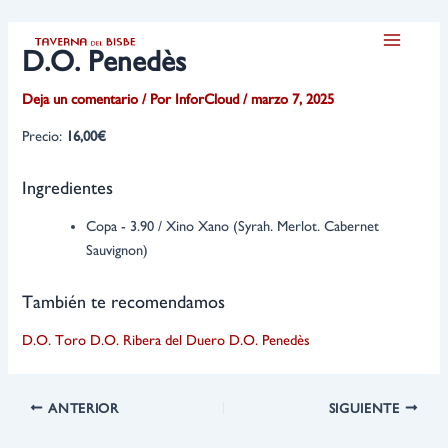
Ir
Navegación
Main
al
de
D.O. Penedès
Menu
contenido
entradas
Deja un comentario
/ Por
InforCloud
/
marzo 7, 2025
Precio:
16,00€
Ingredientes
Copa - 3.90 / Xino Xano (Syrah. Merlot. Cabernet
Sauvignon)
También te recomendamos
D.O. Toro
D.O. Ribera del Duero
D.O. Penedès
ANTERIOR
SIGUIENTE