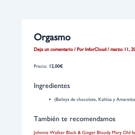
Ir
Navegación
al
de
contenido
entradas
Orgasmo
Deja un comentario
/ Por
InforCloud
/
marzo 11, 2
Precio:
12,00€
Ingredientes
(Baileys de chocolate, Kahlúa y Amaretto
También te recomendamos
Johnnie Walker Black & Ginger
Bloody Mary
Old f