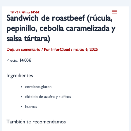
Ir
Navegación
Main
al
de
Sandwich de roastbeef (rúcula,
Menu
contenido
entradas
pepinillo, cebolla caramelizada y
salsa tártara)
Deja un comentario
/ Por
InforCloud
/
marzo 6, 2025
Precio:
14,00€
Ingredientes
contiene-gluten
dióxido de azufre y sulfitos
huevos
También te recomendamos