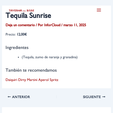
Ir
Navegación
Main
al
de
Tequila Sunrise
Menu
contenido
entradas
Deja un comentario
/ Por
InforCloud
/
marzo 11, 2025
Precio:
12,00€
Ingredientes
(Tequila, zumo de naranja y granadina)
También te recomendamos
Daiquiri
Dirty Martini
Aperol Spritz
ANTERIOR
SIGUIENTE