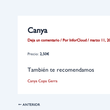
Ir
Navegación
al
de
contenido
entradas
Canya
Deja un comentario
/ Por
InforCloud
/
marzo 11, 2
Precio:
2,50€
También te recomendamos
Canya
Copa
Gerra
ANTERIOR