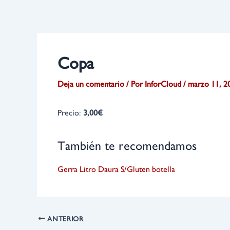
Ir
Navegación
al
de
contenido
entradas
Copa
Deja un comentario
/ Por
InforCloud
/
marzo 11, 2
Precio:
3,00€
También te recomendamos
Gerra
Litro
Daura S/Gluten botella
ANTERIOR